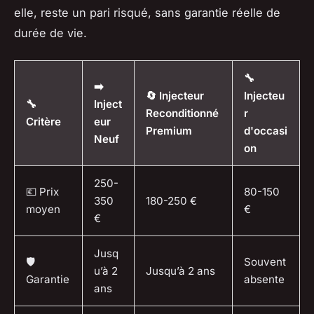
elle, reste un pari risqué, sans garantie réelle de
durée de vie.
🔧
➡️
🔄 Injecteur
Injecteu
🔧
Inject
Reconditionné
r
Critère
eur
Premium
d'occasi
Neuf
on
250-
💶 Prix
80-150
350
180-250 €
moyen
€
€
Jusq
🛡️
Souvent
u’à 2
Jusqu’à 2 ans
Garantie
absente
ans